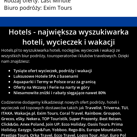
Rodzaj oferty: Last Minute
Biuro podróży: Exim Tours
Hotels - największa wyszukiwarka
hoteli, wycieczek i wakacji
Hotels.pl to wyszukiwarka hoteli, noclegów, wycieczek i wakacji ze
wszystkich biur podróży, touroperatorów i klubów travelowych. Dzięki
nam znajdziesz:
Tysiąte ofert wycieczek, podróży i wakacji
Luksusowe Hotele SPA z basenami
Aquaparki i Termy w Polsce oraz za granicą
Oferty na Wczasy i Ferie na narty w góry
Niesamowite zniżki i rabaty sięgające nawet 80%
Codziennie dodajemy kilkadziesiąt nowych ofert podróży, hoteli i
wycieczek od topowych dostawców takich jak
Travelist
,
Triverna
,
TUI
,
ITAKA
,
Wakacje.pl
,
Exim Tours
,
Coral Travel
,
Rainbow
,
Groupon
,
Grecos
,
eSky
,
Nekera
,
TOP Touristik
,
Super Prezenty
,
Best Reisen
,
Click&Go
,
Anex Poland
,
Join UP
,
Ecco Holiday
,
Oasis Tours
,
Prima
Holiday
,
Easygo
,
Sun&Fun
,
Yobboo
,
Rego-Bis
,
Europe Mountains
,
Prestige Tours
,
Orka Travel
,
Ecco Travel
,
Logos Tour
,
Atur
,
Euro Pol