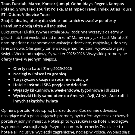
Tour
,
Funclub
,
Marco
,
Konsorcjum.pl
,
Onholidays
,
Regent
,
Kompas
Poland
,
SnowTrex
,
Tourist Polska
,
Matimpex Travel
,
Index
,
Atlas Tours
,
ETI
,
Otium
,
Vitkovice Tours
.
Znajdź idealną ofertę dla siebie - od tanich wczasów po oferty
Premium z opcją Ultra All Inclusive.
Luksusowe i Ekskluzywne Hotele SPA? Rodzinne Wczasy z dziećmi w
górach lub tani weekend nad morzem? Mamy ceny jak z Last Minute. Z
nami spędzisz niezapomniane wakacje z dzieckiem, majówkę, urlop czy
ferie zimowe. Oferujemy tanie wakacje nad morzem, wycieczki w góry,
święta, Weekend majowy, Sylwester 2025/2026. Wszystkie promocyjne
oferty travel w jednym miejscu.
Oferty na Lato i Zimę 2025/2026
Noclegi w Polsce i za granicą
Turystyczne okazje na rodzinne wakacje
Hotele i ośrodki SPA przyjazne dzieciom
Wyjazdy kilkudniowe, weekendowe, tygodniowe i dłuższe
Wycieczki i loty samolotem do Ameryki, Azji, Afryki, Australii i
innych zakątków świata
Opinie o portalu Hotels.pl są bardzo dobre. Codziennie odwiedza
nas tyiące osób poszukujących promocyjnych ofert wycieczek z różnych
portali w jednym miejscu.
Hotels.pl to wyszukiwarka hoteli, noclegów,
wycieczek i wakacji
z najniższymi cenami w internecie. Znajdziesz tu
hotele all inclusive, wycieczki zagraniczne, noclegi w Polsce. Wybierz się z