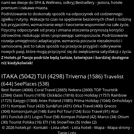
nami we dwoje do SPA & Wellness, odkryj Bestsellery - jeziora, hotele
premium i ciekawe miasta.
Podróżowanie to doskonały sposób na odpoczynek od codziennego
zgiełku i rutyny. Wakacje to czas na spędzenie bezcennych chwil z rodziną
lub przyjaciółmi, wzmacnianie więzi i tworzenie wspomnień na całe życie.
Fizyczny odpoczynek od pracy i zmiana otoczenia przynoszą korzyści
zdrowotne, redukując stres i poprawiając samopoczucie. Podróżowanie
rozwija umiejętności adaptacyjne, wzmacnia poczucie niezależności i
samoocenę. Jest to także sposób na przeżycie przygód i odkrywanie
nowych pasji, które mogą przyczynić się do zwiększenia satysfakcji z życia.
Z Hotels.pl Twoje podróże będą tańsze, łatwiejsze i bardziej dostępne
niż kiedykolwiek!
ITAKA (5042)
TUI (4298)
Triverna (1586)
Travelist
(644)
SeePlaces (538)
Best Reisen (4066)
Coral Travel (2665)
Nekera (2600)
TOP Touristik
(2584)
Oasis Tours (1978)
Click&Go (1816)
Ecco Holiday (1757)
Rainbow
(1725)
Easygo (1368)
Anex Poland (1085)
Prima Holiday (1044)
Onholidays
(511)
Kompas Tour (433)
Sun&Fun (431)
Orka Travel (400)
Grecos
(304)
Konsorcjum.pl (148)
Euro Pol Tour (124)
Ecco Travel (91)
Atur
(81)
Funclub (61)
Logos Tour (58)
Kompas Poland (42)
Marco (34)
Otium
(30)
Tourist Polska (16)
ETI (14)
SnowTrex (5)
Index (2)
© 2026
hotels.pl
-
Kontakt
-
Lista ofert
-
Lista hoteli
-
Mapa
-
Mapa strony
-
Tanie Loty