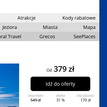
Atrakcje
Kody rabatowe
Jeziora
Miasta
Mapa
ral Travel
Grecos
SeePlaces
379 zł
Od
Idź do oferty
CENA PRZED
ZNIŻKA
OSZCZĘDZASZ
549 zł
31 %
170 zł