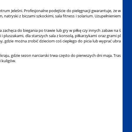
um Jeleśni. Profesjonalne podejście do pielęgnacji gwarantuje, że w
 natryski z biczami szkockimi, sala fitness i solarium. Uzupełnieniem
zachęca do biegania po trawie lub gry w piłkę czy innych zabaw na ś
pluszakami, dla starszych sala z konsolą, piłkarzykami oraz grami pl
, gdzie można zrobić dzieciom coś ciepłego do picia lub wyprać ubra
aju, gdzie sezon narciarski trwa często do pierwszych dni maja. Tras
i kuligów.