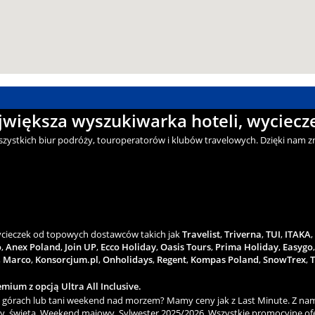
ajwiększa wyszukiwarka hoteli, wyciecze
wszystkich biur podróży, touroperatorów i klubów travelowych. Dzięki nam zn
wycieczek od topowych dostawców takich jak
Travelist
,
Triverna
,
TUI
,
ITAKA
,
o
,
Anex Poland
,
Join UP
,
Ecco Holiday
,
Oasis Tours
,
Prima Holiday
,
Easygo
,
Marco
,
Konsorcjum.pl
,
Onholidays
,
Regent
,
Kompas Poland
,
SnowTrex
,
T
mium z opcją Ultra All Inclusive.
górach lub tani weekend nad morzem? Mamy ceny jak z Last Minute. Z nami
y, święta, Weekend majowy, Sylwester 2025/2026. Wszystkie promocyjne ofe