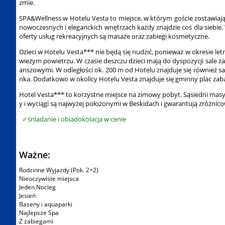
zmie.
SPA&Wellness w Hotelu Vesta to miejsce, w którym goście zostawiają
nowoczesnych i eleganckich wnętrzach każdy znajdzie coś dla siebie. 
oferty usług rekreacyjnych są masaże oraz zabiegi kosmetyczne.
Dzieci w Hotelu Vesta*** nie będą się nudzić, ponieważ w okresie l
wieżym powietrzu. W czasie deszczu dzieci mają do dyspozycji sale z
anszowymi. W odległości ok. 200 m od Hotelu znajduje się również s
nka. Dodatkowo w okolicy Hotelu Vesta znajduje się gminny plac zab
Hotel Vesta*** to korzystne miejsce na zimowy pobyt. Sąsiedni masyw
y i wyciągi są najwyżej położonymi w Beskidach i gwarantują zróżnico
śniadanie i obiadokolacja w cenie
Ważne:
Rodzinne Wyjazdy (Pok. 2+2)
Nieoczywiste miejsca
Jeden Nocleg
Jesień
Baseny i aquaparki
Najlepsze Spa
Z zabiegami