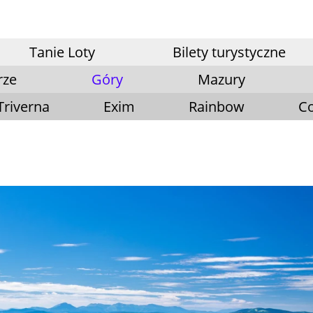
Tanie Loty
Bilety turystyczne
rze
Góry
Mazury
Triverna
Exim
Rainbow
Co