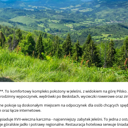
*. To komfortowy kompleks położony w Jeleśni, z widokiem na górę Pilsko. 
a rodzinny wypoczynek, wędrówki po Beskidach, wycieczki rowerowe oraz z
ulne pokoje są doskonałym miejscem na odpoczynek dla osób chcących spędz
n oraz łącze internetowe.
siaduje XVII-wieczna karczma - najcenniejszy zabytek Jeleśni. To jedna z os
góralskie jadło i potrawy regionalne. Restauracja hotelowa serwuje śniadan