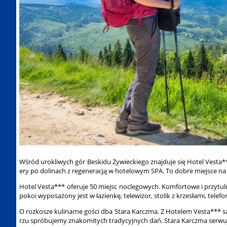
Wśród urokliwych gór Beskidu Żywieckiego znajduje się Hotel Vesta**
ery po dolinach z regeneracją w hotelowym SPA. To dobre miejsce n
Hotel Vesta*** oferuje 50 miejsc noclegowych. Komfortowe i przyt
pokoi wyposażony jest w łazienkę, telewizor, stolik z krzesłami, telefo
O rozkosze kulinarne gości dba Stara Karczma. Z Hotelem Vesta*** są
rzu spróbujemy znakomitych tradycyjnych dań. Stara Karczma serwuje 