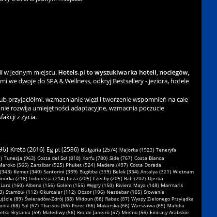
li w jednym miejscu.
Hotels.pl to wyszukiwarka hoteli, noclegów,
ami we dwoje do SPA & Wellness, odkryj Bestsellery - jeziora, hotele
b przyjaciółmi, wzmacnianie więzi i tworzenie wspomnień na całe
nie rozwija umiejętności adaptacyjne, wzmacnia poczucie
kcji z życia.
96)
Kreta (2616)
Egipt (2586)
Bułgaria (2574)
Majorka (1923)
Teneryfa
)
Tunezja (963)
Costa del Sol (818)
Korfu (780)
Side (767)
Costa Blanca
Maroko (565)
Zanzibar (525)
Phuket (524)
Madera (497)
Costa Dorada
 (343)
Kemer (340)
Santorini (339)
Bugibba (339)
Belek (334)
Antalya (321)
Wietnam
norka (218)
Indonezja (214)
Ibiza (205)
Czechy (205)
Bali (202)
Djerba
Lara (160)
Albena (156)
Golem (155)
Węgry (150)
Riviera Maya (148)
Marmaris
3)
Stambuł (112)
Okurcalar (112)
Obzor (106)
Nessebar (105)
Słowenia
jście (89)
Świeradów-Zdrój (88)
Midoun (88)
Rabac (87)
Wyspy Zielonego Przylądka
onia (68)
Sal (67)
Thassos (66)
Porec (66)
Makarska (66)
Warszawa (65)
Mahdia
elka Brytania (59)
Malediwy (58)
Rio de Janeiro (57)
Mielno (56)
Emiraty Arabskie