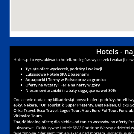
Hotels - n
Hotels.pl to wyszukiwarka hoteli, noclegów, wycieczek i wakacji ze 
Tysiąte ofert wycieczek, podróży i wakacji
Luksusowe Hotele SPA z basenami
Aquaparki i Termy w Polsce oraz za granicą
Oferty na Wczasy i Ferie na narty w góry
Niesamowite zniżki i rabaty sięgające nawet 80%
Codziennie dodajemy kilkadziesiąt nowych ofert podróży, hoteli i 
eSky
,
Nekera
,
TOP Touristik
,
Super Prezenty
,
Best Reisen
,
Click&G
Orka Travel
,
Ecco Travel
,
Logos Tour
,
Atur
,
Euro Pol Tour
,
Funclub
Vitkovice Tours
.
Znajdź idealną ofertę dla siebie - od tanich wczasów po oferty Pre
Luksusowe i Ekskluzywne Hotele SPA? Rodzinne Wczasy z dziećmi w 
ferie zimowe. Oferujemy tanie wakacje nad morzem, wycieczki w gór