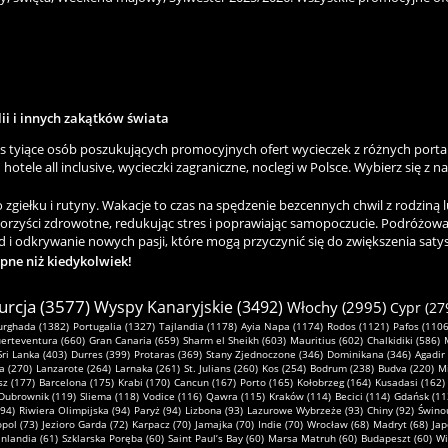
lii i innych zakątków świata
as tyiące osób poszukujących promocyjnych ofert wycieczek z różnych porta
hotele all inclusive, wycieczki zagraniczne, noclegi w Polsce. Wybierz się z n
ełku i rutyny. Wakacje to czas na spędzenie bezcennych chwil z rodziną lu
korzyści zdrowotne, redukując stres i poprawiając samopoczucie. Podróżowa
 i odkrywanie nowych pasji, które mogą przyczynić się do zwiększenia satysfa
ępne niż kiedykolwiek!
urcja (3577)
Wyspy Kanaryjskie (3492)
Włochy (2995)
Cypr (27
urghada (1382)
Portugalia (1327)
Tajlandia (1178)
Ayia Napa (1174)
Rodos (1121)
Pafos (1106
erteventura (660)
Gran Canaria (659)
Sharm el Sheikh (603)
Mauritius (602)
Chalkidiki (586)
Sri Lanka (403)
Durres (399)
Protaras (369)
Stany Zjednoczone (346)
Dominikana (346)
Agadir
a (270)
Lanzarote (264)
Larnaka (261)
St. Julians (260)
Kos (254)
Bodrum (238)
Budva (220)
Mi
z (177)
Barcelona (175)
Krabi (170)
Cancun (167)
Porto (165)
Kołobrzeg (164)
Kusadasi (162)
Dubrownik (119)
Sliema (118)
Vodice (116)
Qawra (115)
Kraków (114)
Becici (114)
Gdańsk (11
(94)
Riwiera Olimpijska (94)
Paryż (94)
Lizbona (93)
Lazurowe Wybrzeże (93)
Chiny (92)
Świnou
pol (73)
Jezioro Garda (72)
Karpacz (70)
Jamajka (70)
Indie (70)
Wrocław (68)
Madryt (68)
Jap
inlandia (61)
Szklarska Poręba (60)
Saint Paul’s Bay (60)
Marsa Matruh (60)
Budapeszt (60)
Wi