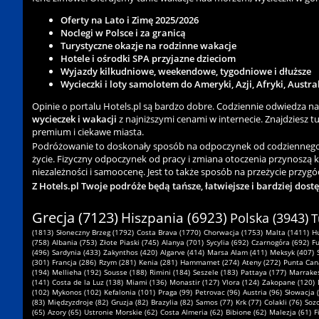
Oferty na Lato i Zimę 2025/2026
Noclegi w Polsce i za granicą
Turystyczne okazje na rodzinne wakacje
Hotele i ośrodki SPA przyjazne dzieciom
Wyjazdy kilkudniowe, weekendowe, tygodniowe i dłuższe
Wycieczki i loty samolotem do Ameryki, Azji, Afryki, Austra
Opinie o portalu Hotels.pl są bardzo dobre. Codziennie odwiedza n
wycieczek i wakacji
z najniższymi cenami w internecie. Znajdziesz tu 
premium i ciekawe miasta.
Podróżowanie to doskonały sposób na odpoczynek od codziennego zgi
życie. Fizyczny odpoczynek od pracy i zmiana otoczenia przynoszą 
niezależności i samoocenę. Jest to także sposób na przeżycie przygód
Z Hotels.pl Twoje podróże będą tańsze, łatwiejsze i bardziej dost
Grecja (7123)
Hiszpania (6923)
Polska (3943)
T
(1813)
Słoneczny Brzeg (1792)
Costa Brava (1770)
Chorwacja (1753)
Malta (1411)
H
(758)
Albania (753)
Złote Piaski (745)
Alanya (701)
Sycylia (692)
Czarnogóra (692)
Fu
(496)
Sardynia (433)
Zakynthos (420)
Algarve (414)
Marsa Alam (411)
Meksyk (407)
(301)
Francja (286)
Rzym (281)
Kenia (281)
Hammamet (274)
Ateny (272)
Punta Can
(194)
Mellieha (192)
Sousse (188)
Rimini (184)
Seszele (183)
Pattaya (177)
Marrakes
(141)
Costa de la Luz (138)
Miami (136)
Monastir (127)
Vlora (124)
Zakopane (120)
(102)
Mykonos (102)
Kefalonia (101)
Praga (99)
Petrovac (96)
Austria (96)
Słowacja 
(83)
Międzyzdroje (82)
Gruzja (82)
Brazylia (82)
Samos (77)
Krk (77)
Colakli (76)
Sozo
(65)
Azory (65)
Ustronie Morskie (62)
Costa Almeria (62)
Bibione (62)
Malezja (61)
F