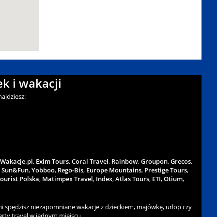
k i wakacji
ajdziesz:
Wakacje.pl
,
Exim Tours
,
Coral Travel
,
Rainbow
,
Groupon
,
Grecos
,
,
Sun&Fun
,
Yobboo
,
Rego-Bis
,
Europe Mountains
,
Prestige Tours
,
ourist Polska
,
Matimpex Travel
,
Index
,
Atlas Tours
,
ETI
,
Otium
,
 spędzisz niezapomniane wakacje z dzieckiem, majówkę, urlop czy
rty travel w jednym miejscu.