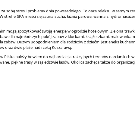
 za sobą stres i problemy dnia powszedniego. To oaza relaksu w samym centr
W strefie SPA mieści się sauna sucha, łaźnia parowa, wanna z hydromasażem,
etnim mogą spożytkować swoją energię w ogrodzie hotelowym. Zielona trawka 
abaw: dla najmłodszych pokój zabaw z klockami, książeczkami, malowankami i 
ala zabaw. Dużym udogodnieniem dla rodziców z dziećmi jest aneks kuchenny
aw oraz dwie plaże nad rzeką Koszarawą.
 Pilska należy bowiem do najbardziej atrakcyjnych terenów narciarskich w kr
wane, piękne trasy w sąsiedztwie lasów. Okolica zachęca także do organizacj