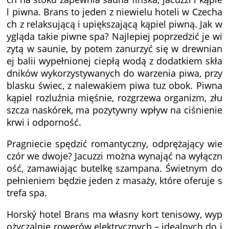
l piwna. Brans to jeden z niewielu hoteli w Czecha
ch z relaksującą i upiększającą kąpiel piwną. Jak w
ygląda takie piwne spa? Najlepiej poprzedzić je wi
zytą w saunie, by potem zanurzyć się w drewnian
ej balii wypełnionej ciepłą wodą z dodatkiem skła
dników wykorzystywanych do warzenia piwa, przy
blasku świec, z nalewakiem piwa tuz obok. Piwna
kąpiel rozluźnia mięśnie, rozgrzewa organizm, złu
szcza naskórek, ma pozytywny wpływ na ciśnienie
krwi i odporność.
Pragniecie spędzić romantyczny, odprężający wie
czór we dwoje? Jacuzzi można wynająć na wyłączn
ość, zamawiając butelkę szampana. Świetnym do
pełnieniem będzie jeden z masaży, które oferuje s
trefa spa.
Horský hotel Brans ma własny kort tenisowy, wyp
ożyczalnię rowerów elektrycznych – idealnych do j