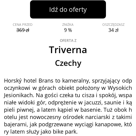
Idź do oferty
CENA PRZED
ZNIŻKA
OSZCZĘDZASZ
369 zł
9 %
34 zł
OFERTA Z
Triverna
Czechy
Horský hotel Brans to kameralny, sprzyjający odp
oczynkowi w górach obiekt położony w Wysokich
Jesionikach. Na gości czeka tu cisza i spokój, wspa
niałe widoki gór, odprężenie w jacuzzi, saunie i ką
pieli piwnej, a latem kąpiel w basenie. Tuż obok h
otelu jest nowoczesny ośrodek narciarski z takimi
bajerami, jak podgrzewane wyciągi kanapowe, któ
ry latem służy jako bike park.