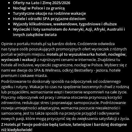
Oferty na Lato i Zimę 2025/2026
Noclegi w Polsce i za granicą
Turystyczne okazje na rodzinne wakacje
Hotele i ośrodki SPA przyjazne dzieciom
Wyjazdy kilkudniowe, weekendowe, tygodniowe i dłuższe
Wycieczki i loty samolotem do Ameryki, Azji, Afryki, Australii i
innych zakątków świata
Opinie o portalu Hotels.pl są bardzo dobre. Codziennie odwiedza
nas tyiące osób poszukujących promocyjnych ofert wycieczek z różnych
portali w jednym miejscu.
Hotels.pl to wyszukiwarka hoteli, noclegów,
wycieczek i wakacji
z najniższymi cenami w internecie. Znajdziesz tu
hotele all inclusive, wycieczki zagraniczne, noclegi w Polsce. Wybierz się z
nami we dwoje do SPA & Wellness, odkryj Bestsellery - jeziora, hotele
premium i ciekawe miasta.
Podróżowanie to doskonały sposób na odpoczynek od codziennego
zgiełku i rutyny. Wakacje to czas na spędzenie bezcennych chwil z rodziną
lub przyjaciółmi, wzmacnianie więzi i tworzenie wspomnień na całe życie.
Fizyczny odpoczynek od pracy i zmiana otoczenia przynoszą korzyści
zdrowotne, redukując stres i poprawiając samopoczucie. Podróżowanie
rozwija umiejętności adaptacyjne, wzmacnia poczucie niezależności i
samoocenę. Jest to także sposób na przeżycie przygód i odkrywanie
nowych pasji, które mogą przyczynić się do zwiększenia satysfakcji z życia.
Z Hotels.pl Twoje podróże będą tańsze, łatwiejsze i bardziej dostępne
niż kiedykolwiek!