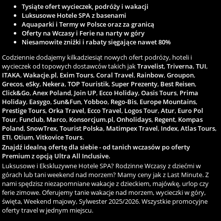
Tysiąte ofert wycieczek, podróży i wakacji
Luksusowe Hotele SPA z basenami
Aquaparki i Termy w Polsce oraz za granicą
Oferty na Wczasy i Ferie na narty w góry
Niesamowite zniżki i rabaty sięgające nawet 80%
Codziennie dodajemy kilkadziesiąt nowych ofert podróży, hoteli i
wycieczek od topowych dostawców takich jak
Travelist
,
Triverna
,
TUI
,
ITAKA
,
Wakacje.pl
,
Exim Tours
,
Coral Travel
,
Rainbow
,
Groupon
,
Grecos
,
eSky
,
Nekera
,
TOP Touristik
,
Super Prezenty
,
Best Reisen
,
Click&Go
,
Anex Poland
,
Join UP
,
Ecco Holiday
,
Oasis Tours
,
Prima
Holiday
,
Easygo
,
Sun&Fun
,
Yobboo
,
Rego-Bis
,
Europe Mountains
,
Prestige Tours
,
Orka Travel
,
Ecco Travel
,
Logos Tour
,
Atur
,
Euro Pol
Tour
,
Funclub
,
Marco
,
Konsorcjum.pl
,
Onholidays
,
Regent
,
Kompas
Poland
,
SnowTrex
,
Tourist Polska
,
Matimpex Travel
,
Index
,
Atlas Tours
,
ETI
,
Otium
,
Vitkovice Tours
.
Znajdź idealną ofertę dla siebie - od tanich wczasów po oferty
Premium z opcją Ultra All Inclusive.
Luksusowe i Ekskluzywne Hotele SPA? Rodzinne Wczasy z dziećmi w
górach lub tani weekend nad morzem? Mamy ceny jak z Last Minute. Z
nami spędzisz niezapomniane wakacje z dzieckiem, majówkę, urlop czy
ferie zimowe. Oferujemy tanie wakacje nad morzem, wycieczki w góry,
święta, Weekend majowy, Sylwester 2025/2026. Wszystkie promocyjne
oferty travel w jednym miejscu.