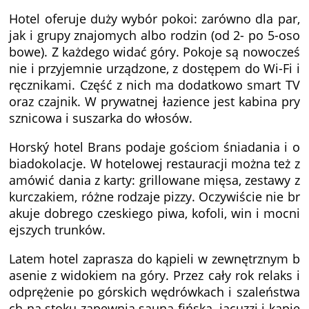
Hotel oferuje duży wybór pokoi: zarówno dla par,
jak i grupy znajomych albo rodzin (od 2- po 5-oso
bowe). Z każdego widać góry. Pokoje są nowocześ
nie i przyjemnie urządzone, z dostępem do Wi-Fi i
ręcznikami. Część z nich ma dodatkowo smart TV
oraz czajnik. W prywatnej łazience jest kabina pry
sznicowa i suszarka do włosów.
Horský hotel Brans podaje gościom śniadania i o
biadokolacje. W hotelowej restauracji można też z
amówić dania z karty: grillowane mięsa, zestawy z
kurczakiem, różne rodzaje pizzy. Oczywiście nie br
akuje dobrego czeskiego piwa, kofoli, win i mocni
ejszych trunków.
Latem hotel zaprasza do kąpieli w zewnętrznym b
asenie z widokiem na góry. Przez cały rok relaks i
odprężenie po górskich wędrówkach i szaleństwa
ch na stoku zapewnia sauna fińska, jacuzzi i kąpie