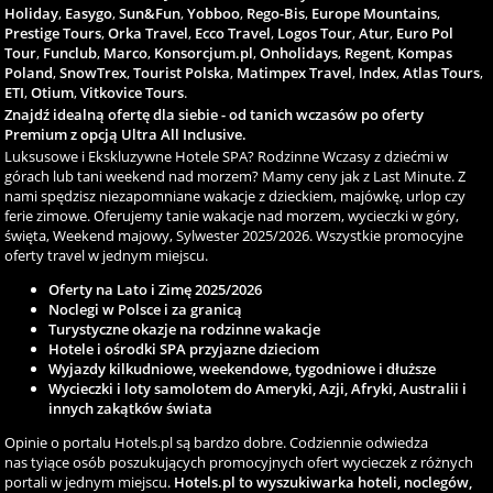
Holiday
,
Easygo
,
Sun&Fun
,
Yobboo
,
Rego-Bis
,
Europe Mountains
,
Prestige Tours
,
Orka Travel
,
Ecco Travel
,
Logos Tour
,
Atur
,
Euro Pol
Tour
,
Funclub
,
Marco
,
Konsorcjum.pl
,
Onholidays
,
Regent
,
Kompas
Poland
,
SnowTrex
,
Tourist Polska
,
Matimpex Travel
,
Index
,
Atlas Tours
,
ETI
,
Otium
,
Vitkovice Tours
.
Znajdź idealną ofertę dla siebie - od tanich wczasów po oferty
Premium z opcją Ultra All Inclusive.
Luksusowe i Ekskluzywne Hotele SPA? Rodzinne Wczasy z dziećmi w
górach lub tani weekend nad morzem? Mamy ceny jak z Last Minute. Z
nami spędzisz niezapomniane wakacje z dzieckiem, majówkę, urlop czy
ferie zimowe. Oferujemy tanie wakacje nad morzem, wycieczki w góry,
święta, Weekend majowy, Sylwester 2025/2026. Wszystkie promocyjne
oferty travel w jednym miejscu.
Oferty na Lato i Zimę 2025/2026
Noclegi w Polsce i za granicą
Turystyczne okazje na rodzinne wakacje
Hotele i ośrodki SPA przyjazne dzieciom
Wyjazdy kilkudniowe, weekendowe, tygodniowe i dłuższe
Wycieczki i loty samolotem do Ameryki, Azji, Afryki, Australii i
innych zakątków świata
Opinie o portalu Hotels.pl są bardzo dobre. Codziennie odwiedza
nas tyiące osób poszukujących promocyjnych ofert wycieczek z różnych
portali w jednym miejscu.
Hotels.pl to wyszukiwarka hoteli, noclegów,