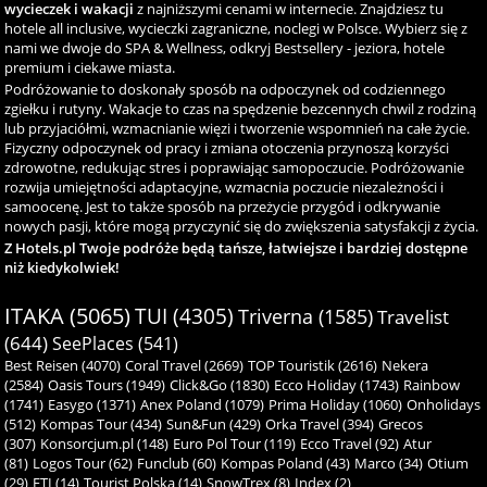
wycieczek i wakacji
z najniższymi cenami w internecie. Znajdziesz tu
hotele all inclusive, wycieczki zagraniczne, noclegi w Polsce. Wybierz się z
nami we dwoje do SPA & Wellness, odkryj Bestsellery - jeziora, hotele
premium i ciekawe miasta.
Podróżowanie to doskonały sposób na odpoczynek od codziennego
zgiełku i rutyny. Wakacje to czas na spędzenie bezcennych chwil z rodziną
lub przyjaciółmi, wzmacnianie więzi i tworzenie wspomnień na całe życie.
Fizyczny odpoczynek od pracy i zmiana otoczenia przynoszą korzyści
zdrowotne, redukując stres i poprawiając samopoczucie. Podróżowanie
rozwija umiejętności adaptacyjne, wzmacnia poczucie niezależności i
samoocenę. Jest to także sposób na przeżycie przygód i odkrywanie
nowych pasji, które mogą przyczynić się do zwiększenia satysfakcji z życia.
Z Hotels.pl Twoje podróże będą tańsze, łatwiejsze i bardziej dostępne
niż kiedykolwiek!
ITAKA (5065)
TUI (4305)
Triverna (1585)
Travelist
(644)
SeePlaces (541)
Best Reisen (4070)
Coral Travel (2669)
TOP Touristik (2616)
Nekera
(2584)
Oasis Tours (1949)
Click&Go (1830)
Ecco Holiday (1743)
Rainbow
(1741)
Easygo (1371)
Anex Poland (1079)
Prima Holiday (1060)
Onholidays
(512)
Kompas Tour (434)
Sun&Fun (429)
Orka Travel (394)
Grecos
(307)
Konsorcjum.pl (148)
Euro Pol Tour (119)
Ecco Travel (92)
Atur
(81)
Logos Tour (62)
Funclub (60)
Kompas Poland (43)
Marco (34)
Otium
(29)
ETI (14)
Tourist Polska (14)
SnowTrex (8)
Index (2)