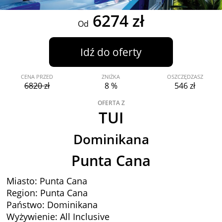
6274 zł
Od
Idź do oferty
CENA PRZED
ZNIŻKA
OSZCZĘDZASZ
6820 zł
8 %
546 zł
OFERTA Z
TUI
Dominikana
Punta Cana
Miasto: Punta Cana
Region: Punta Cana
Państwo: Dominikana
Wyżywienie: All Inclusive