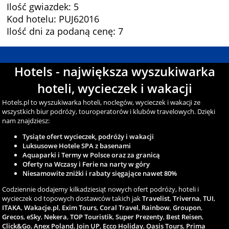
Ilość gwiazdek: 5
Kod hotelu: PUJ62016
Ilość dni za podaną cenę: 7
Hotels - największa wyszukiwarka
hoteli, wycieczek i wakacji
Hotels.pl to wyszukiwarka hoteli, noclegów, wycieczek i wakacji ze
wszystkich biur podróży, touroperatorów i klubów travelowych. Dzięki
nam znajdziesz:
Tysiąte ofert wycieczek, podróży i wakacji
Luksusowe Hotele SPA z basenami
Aquaparki i Termy w Polsce oraz za granicą
Oferty na Wczasy i Ferie na narty w góry
Niesamowite zniżki i rabaty sięgające nawet 80%
Codziennie dodajemy kilkadziesiąt nowych ofert podróży, hoteli i
wycieczek od topowych dostawców takich jak
Travelist
,
Triverna
,
TUI
,
ITAKA
,
Wakacje.pl
,
Exim Tours
,
Coral Travel
,
Rainbow
,
Groupon
,
Grecos
,
eSky
,
Nekera
,
TOP Touristik
,
Super Prezenty
,
Best Reisen
,
Click&Go
,
Anex Poland
,
Join UP
,
Ecco Holiday
,
Oasis Tours
,
Prima