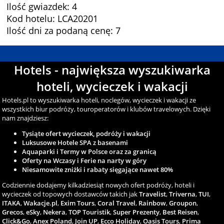
Ilość gwiazdek: 4
Kod hotelu: LCA20201
Ilość dni za podaną cenę: 7
Hotels - największa wyszukiwarka
hoteli, wycieczek i wakacji
Hotels.pl to wyszukiwarka hoteli, noclegów, wycieczek i wakacji ze
wszystkich biur podróży, touroperatorów i klubów travelowych. Dzięki
nam znajdziesz:
Tysiąte ofert wycieczek, podróży i wakacji
Luksusowe Hotele SPA z basenami
Aquaparki i Termy w Polsce oraz za granicą
Oferty na Wczasy i Ferie na narty w góry
Niesamowite zniżki i rabaty sięgające nawet 80%
Codziennie dodajemy kilkadziesiąt nowych ofert podróży, hoteli i
wycieczek od topowych dostawców takich jak
Travelist
,
Triverna
,
TUI
,
ITAKA
,
Wakacje.pl
,
Exim Tours
,
Coral Travel
,
Rainbow
,
Groupon
,
Grecos
,
eSky
,
Nekera
,
TOP Touristik
,
Super Prezenty
,
Best Reisen
,
Click&Go
,
Anex Poland
,
Join UP
,
Ecco Holiday
,
Oasis Tours
,
Prima