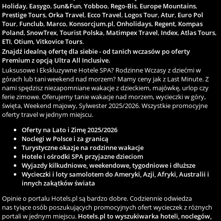
Holiday
,
Easygo
,
Sun&Fun
,
Yobboo
,
Rego-Bis
,
Europe Mountains
,
Prestige Tours
,
Orka Travel
,
Ecco Travel
,
Logos Tour
,
Atur
,
Euro Pol
Tour
,
Funclub
,
Marco
,
Konsorcjum.pl
,
Onholidays
,
Regent
,
Kompas
Poland
,
SnowTrex
,
Tourist Polska
,
Matimpex Travel
,
Index
,
Atlas Tours
,
ETI
,
Otium
,
Vitkovice Tours
.
Znajdź idealną ofertę dla siebie - od tanich wczasów po oferty
Premium z opcją Ultra All Inclusive.
Luksusowe i Ekskluzywne Hotele SPA? Rodzinne Wczasy z dziećmi w
górach lub tani weekend nad morzem? Mamy ceny jak z Last Minute. Z
nami spędzisz niezapomniane wakacje z dzieckiem, majówkę, urlop czy
ferie zimowe. Oferujemy tanie wakacje nad morzem, wycieczki w góry,
święta, Weekend majowy, Sylwester 2025/2026. Wszystkie promocyjne
oferty travel w jednym miejscu.
Oferty na Lato i Zimę 2025/2026
Noclegi w Polsce i za granicą
Turystyczne okazje na rodzinne wakacje
Hotele i ośrodki SPA przyjazne dzieciom
Wyjazdy kilkudniowe, weekendowe, tygodniowe i dłuższe
Wycieczki i loty samolotem do Ameryki, Azji, Afryki, Australii i
innych zakątków świata
Opinie o portalu Hotels.pl są bardzo dobre. Codziennie odwiedza
nas tyiące osób poszukujących promocyjnych ofert wycieczek z różnych
portali w jednym miejscu.
Hotels.pl to wyszukiwarka hoteli, noclegów,