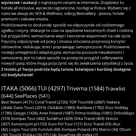
wycieczek i wakacji
z najniższymi cenami w internecie. Znajdziesz tu
hotele all inclusive, wycieczki zagraniczne, noclegi w Polsce. Wybierz się z
nami we dwoje do SPA & Wellness, odkryj Bestsellery - jeziora, hotele
premium i ciekawe miasta.
Podróżowanie to doskonały sposób na odpoczynek od codziennego
zgiełku i rutyny. Wakacje to czas na spędzenie bezcennych chwil z rodziną
lub przyjaciółmi, wzmacnianie więzi i tworzenie wspomnień na całe życie.
Fizyczny odpoczynek od pracy i zmiana otoczenia przynoszą korzyści
zdrowotne, redukując stres i poprawiając samopoczucie. Podróżowanie
rozwija umiejętności adaptacyjne, wzmacnia poczucie niezależności i
samoocenę. Jest to także sposób na przeżycie przygód i odkrywanie
nowych pasji, które mogą przyczynić się do zwiększenia satysfakcji z życia.
Z Hotels.pl Twoje podróże będą tańsze, łatwiejsze i bardziej dostępne
niż kiedykolwiek!
ITAKA (5066)
TUI (4297)
Triverna (1584)
Travelist
(644)
SeePlaces (541)
Best Reisen (4171)
Coral Travel (2720)
TOP Touristik (2687)
Nekera
(2644)
Oasis Tours (2015)
Click&Go (1883)
Rainbow (1782)
Ecco Holiday
(1780)
Easygo (1426)
Anex Poland (1087)
Prima Holiday (1081)
Onholidays
(519)
Kompas Tour (442)
Sun&Fun (429)
Orka Travel (403)
Grecos
(307)
Konsorcjum.pl (153)
Euro Pol Tour (121)
Ecco Travel (93)
Atur
(82)
Logos Tour (63)
Funclub (60)
Kompas Poland (45)
Marco (34)
Otium
(30)
Tourist Polska (16)
ETI (14)
SnowTrex (8)
Index (2)