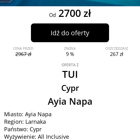
2700 zł
Od
Idź do oferty
CENA PRZED
ZNIŻKA
OSZCZĘDZASZ
2967 zł
9 %
267 zł
OFERTA Z
TUI
Cypr
Ayia Napa
Miasto: Ayia Napa
Region: Larnaka
Państwo: Cypr
Wyżywienie: All Inclusive