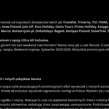
wycieczek od topowych dostawców takich jak
Travelist
,
Triverna
,
TUI
,
ITAKA
,
o
,
Anex Poland
,
Join UP
,
Ecco Holiday
,
Oasis Tours
,
Prima Holiday
,
Easygo
,
Marco
,
Konsorcjum.pl
,
Onholidays
,
Regent
,
Kompas Poland
,
SnowTrex
,
T
mium z opcją Ultra All Inclusive.
górach lub tani weekend nad morzem? Mamy ceny jak z Last Minute. Z nami
y, święta, Weekend majowy, Sylwester 2025/2026. Wszystkie promocyjne ofe
lii i innych zakątków świata
as tyiące osób poszukujących promocyjnych ofert wycieczek z różnych porta
hotele all inclusive, wycieczki zagraniczne, noclegi w Polsce. Wybierz się z n
ełku i rutyny. Wakacje to czas na spędzenie bezcennych chwil z rodziną lu
korzyści zdrowotne, redukując stres i poprawiając samopoczucie. Podróżowa
 i odkrywanie nowych pasji, które mogą przyczynić się do zwiększenia satysfa