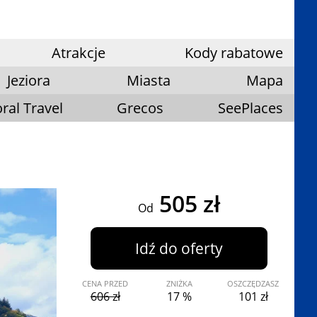
Atrakcje
Kody rabatowe
Jeziora
Miasta
Mapa
ral Travel
Grecos
SeePlaces
505 zł
Od
Idź do oferty
CENA PRZED
ZNIŻKA
OSZCZĘDZASZ
606 zł
17 %
101 zł