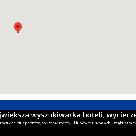
ajwiększa wyszukiwarka hoteli, wyciecze
wszystkich biur podróży, touroperatorów i klubów travelowych. Dzięki nam zn