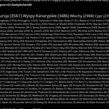
ępne niż kiedykolwiek!
urcja (3561)
Wyspy Kanaryjskie (3486)
Włochy (2988)
Cypr (27
urghada (1376)
Portugalia (1323)
Tajlandia (1184)
Ayia Napa (1151)
Rodos (1114)
Pafos (1103
(659)
Gran Canaria (652)
Mauritius (593)
Sharm el Sheikh (590)
Chalkidiki (575)
Maroko (567)
Durres (400)
Protaras (361)
Stany Zjednoczone (345)
Agadir (344)
Dominikana (343)
Kemer (3
rancja (266)
Larnaka (258)
St. Julians (255)
Kos (252)
Bodrum (237)
Minorka (223)
Budva (221)
170)
Barcelona (170)
Cancun (165)
Kołobrzeg (164)
Porto (162)
Kusadasi (162)
Lara (159)
Albe
liema (118)
Kraków (114)
Vodice (113)
Stambuł (113)
Okurcalar (113)
Qawra (112)
Gdańsk (1
owacja (93)
Chiny (93)
Riwiera Olimpijska (91)
Świnoujście (89)
Świeradów-Zdrój (89)
Rabac (8
72)
Jezioro Garda (72)
Karpacz (70)
Indie (70)
Jamajka (69)
Wrocław (68)
Madryt (68)
Japonia 
onie Morskie (61)
Szklarska Poręba (61)
Saint Paul’s Bay (60)
Marsa Matruh (60)
Finlandia (60)
m (49)
Szybenik (47)
RPA (47)
Port El Kantaoui (47)
Filipiny (47)
Cypr Północny (46)
Pomorie (4
41)
Mediolan (41)
Hua Hin (41)
Orebic (40)
Dźwirzyno (40)
Balaton (40)
Aruba (40)
Krynica-Zdr
Gambia (36)
Dania (36)
Madagaskar (35)
La Romana (35)
Grzybowo (35)
Dahab (35)
Batumi (
 (31)
Kolumbia (31)
Dubaj (31)
Valletta (30)
Holandia (30)
Wiedeń (29)
Szczawnica (28)
Reuni
awiec (25)
Herceg Novi (25)
Gdynia (25)
Wisła (24)
Ustroń (24)
Szwajcaria (24)
Rumunia (24)
P
 (23)
Duni (23)
Darłowo (23)
Bahamy (23)
Slano (22)
Niemcy (22)
Niechorze (22)
Los Angeles 
 (19)
Argentyna (19)
Tulum (18)
Sztokholm (18)
Peru (18)
Panama (18)
Kujawsko-Pomorskie (1
ris (15)
Dolnośląskie (15)
Trzęsacz (14)
Skiathos (14)
Pogorzelica (14)
Petrcane (14)
Międzywo
nzania (12)
Split (12)
Sarigerme (12)
Saranda (12)
Salvador (12)
Rab (12)
Muszyna (12)
Kanad
 (11)
Edynburg (11)
Duszniki-Zdrój (11)
Cenger (11)
Busko-Zdrój (11)
Bol (11)
Sosnówka (10)
Sa
9)
Oman (9)
Lublin (9)
Lefkada (9)
Kazimierz Dolny (9)
Igalo (9)
Etiopia (9)
Druskieniki (9)
Teki
Zachodniopomorskie (7)
Szaflary (7)
Supetar (7)
Rijeka (7)
Ras al-Khaimah (7)
Podgórzyn (7)
L
landia (6)
Jurata (6)
Jeleśnia (6)
Fujairah (6)
Dziwnówek (6)
Czarna Góra (6)
Aleksandria (6)
Ż
a (5)
Dziwnów (5)
Belgia (5)
Wałbrzych (4)
Urugwaj (4)
Starachowice (4)
Sianożęty (4)
Rowy (4)
(4)
Bystra (4)
Bratysława (4)
Bogazkent (4)
Bielsko-Biała (4)
Łukęcin (3)
Wierchomla Mała (3)
)
Gąski (3)
Gliczarów Górny (3)
Elbląg (3)
Drezno (3)
Czorsztyn (3)
Brenna (3)
Biały Dunajec (3
owęcin (2)
Nowy Targ (2)
Niedzica (2)
Myczkowce (2)
Lubuskie (2)
Limanowa (2)
Legnica (2)
K