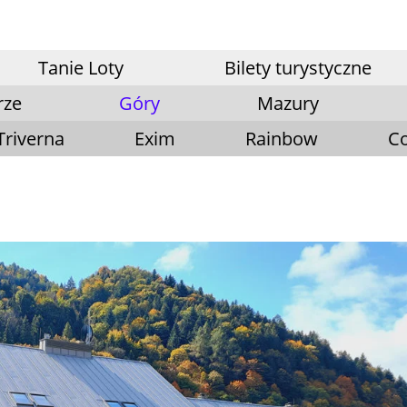
Tanie Loty
Bilety turystyczne
rze
Góry
Mazury
Triverna
Exim
Rainbow
Co