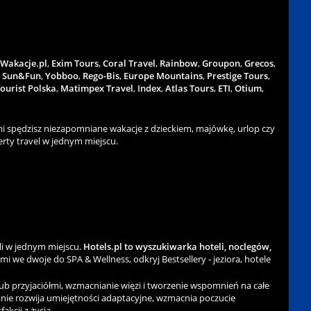
Wakacje.pl
,
Exim Tours
,
Coral Travel
,
Rainbow
,
Groupon
,
Grecos
,
,
Sun&Fun
,
Yobboo
,
Rego-Bis
,
Europe Mountains
,
Prestige Tours
,
ourist Polska
,
Matimpex Travel
,
Index
,
Atlas Tours
,
ETI
,
Otium
,
 spędzisz niezapomniane wakacje z dzieckiem, majówkę, urlop czy
rty travel w jednym miejscu.
li w jednym miejscu.
Hotels.pl to wyszukiwarka hoteli, noclegów,
ami we dwoje do SPA & Wellness, odkryj Bestsellery - jeziora, hotele
b przyjaciółmi, wzmacnianie więzi i tworzenie wspomnień na całe
nie rozwija umiejętności adaptacyjne, wzmacnia poczucie
kcji z życia.