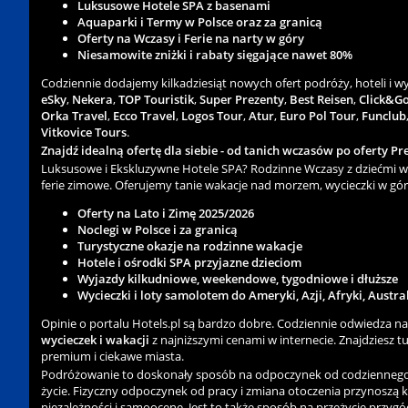
Luksusowe Hotele SPA z basenami
Aquaparki i Termy w Polsce oraz za granicą
Oferty na Wczasy i Ferie na narty w góry
Niesamowite zniżki i rabaty sięgające nawet 80%
Codziennie dodajemy kilkadziesiąt nowych ofert podróży, hoteli i 
eSky
,
Nekera
,
TOP Touristik
,
Super Prezenty
,
Best Reisen
,
Click&G
Orka Travel
,
Ecco Travel
,
Logos Tour
,
Atur
,
Euro Pol Tour
,
Funclub
Vitkovice Tours
.
Znajdź idealną ofertę dla siebie - od tanich wczasów po oferty Pre
Luksusowe i Ekskluzywne Hotele SPA? Rodzinne Wczasy z dziećmi w 
ferie zimowe. Oferujemy tanie wakacje nad morzem, wycieczki w gór
Oferty na Lato i Zimę 2025/2026
Noclegi w Polsce i za granicą
Turystyczne okazje na rodzinne wakacje
Hotele i ośrodki SPA przyjazne dzieciom
Wyjazdy kilkudniowe, weekendowe, tygodniowe i dłuższe
Wycieczki i loty samolotem do Ameryki, Azji, Afryki, Austra
Opinie o portalu Hotels.pl są bardzo dobre. Codziennie odwiedza n
wycieczek i wakacji
z najniższymi cenami w internecie. Znajdziesz tu 
premium i ciekawe miasta.
Podróżowanie to doskonały sposób na odpoczynek od codziennego zgi
życie. Fizyczny odpoczynek od pracy i zmiana otoczenia przynoszą 
niezależności i samoocenę. Jest to także sposób na przeżycie przygód