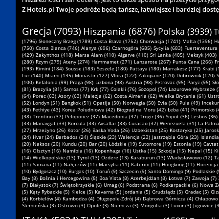
Z Hotels.pl Twoje podróże będą tańsze, łatwiejsze i bardziej dost
Grecja (7093)
Hiszpania (6876)
Polska (3939)
T
(1796)
Słoneczny Brzeg (1789)
Costa Brava (1752)
Chorwacja (1741)
Malta (1396)
H
(750)
Costa Blanca (746)
Alanya (696)
Czarnogóra (685)
Sycylia (683)
Fuerteventura 
(429)
Zakynthos (418)
Marsa Alam (410)
Algarve (410)
Sri Lanka (405)
Meksyk (403)
(280)
Rzym (279)
Ateny (274)
Hammamet (271)
Lanzarote (267)
Punta Cana (266)
F
(193)
Rimini (184)
Sousse (183)
Seszele (180)
Pattaya (180)
Marrakesz (177)
Krabi (
Luz (140)
Miami (135)
Monastir (127)
Vlora (122)
Zakopane (120)
Dubrownik (120)
S
(100)
Kefalonia (99)
Praga (98)
Lizbona (98)
Austria (98)
Petrovac (95)
Paryż (95)
Sł
(81)
Brazylia (81)
Samos (77)
Krk (77)
Colakli (76)
Sozopol (74)
Lazurowe Wybrzeże (
(64)
Porec (63)
Azory (63)
Malezja (62)
Costa Almeria (62)
Wielka Brytania (61)
Ustr
(52)
Londyn (51)
Bangkok (51)
Opatija (50)
Norwegia (50)
Evia (50)
Pula (49)
Inceku
(43)
Fethiye (43)
Korea Południowa (42)
Biograd na Moru (42)
Łeba (41)
Primorsko (
(38)
Trentino (37)
Peloponez (37)
Macedonia (37)
Trogir (36)
Sopot (36)
Lesbos (36)
(33)
Manavgat (33)
Korcula (33)
Avsallar (33)
Curacao (32)
Wenezuela (31)
La Palma
(27)
Mrzeżyno (26)
Kotor (26)
Baska Voda (26)
Uzbekistan (25)
Kostaryka (25)
Jarosł
(24)
Hvar (24)
Barbados (24)
Śląskie (23)
Walencja (23)
Jastrzębia Góra (23)
Islandia
(20)
Naksos (20)
Kundu (20)
Bar (20)
Łódzkie (19)
Sutomore (19)
Estonia (19)
Cavtat
(16)
Olsztyn (16)
Namibia (16)
Kopenhaga (16)
Ustka (15)
Szkocja (15)
Nepal (15)
Ki
(14)
Wielkopolskie (13)
Tyrol (13)
Ozdere (13)
Karaburun (13)
Władysławowo (12)
Ta
(11)
Samana (11)
Nałęczów (11)
Marsylia (11)
Katerini (11)
Hongkong (11)
Florencja
(10)
Bydgoszcz (10)
Burgas (10)
Toruń (9)
Szczecin (9)
Santo Domingo (9)
Podlaskie (
Bay (8)
Bośnia i Hercegowina (8)
Boa Vista (8)
Azerbejdżan (8)
Łotwa (7)
Zawoja (7)
(7)
Białystok (7)
Świętokrzyskie (6)
Umag (6)
Podstrana (6)
Podkarpackie (6)
Nowa Ze
(5)
Kąty Rybackie (5)
Kielce (5)
Kavarna (5)
Jordania (5)
Grudziądz (5)
Gradac (5)
Giz
(4)
Korbielów (4)
Kambodża (4)
Długopole-Zdrój (4)
Dąbrowa Górnicza (4)
Chłapowo 
Ślemieńska (3)
Ostrowo (3)
Opole (3)
Niemcza (3)
Mongolia (3)
Luxor (3)
Jugowice (3
(2)
Sandomierz (2)
Saloniki (2)
Rozewie (2)
Primosten (2)
Poronin (2)
Oświęcim (2)
N