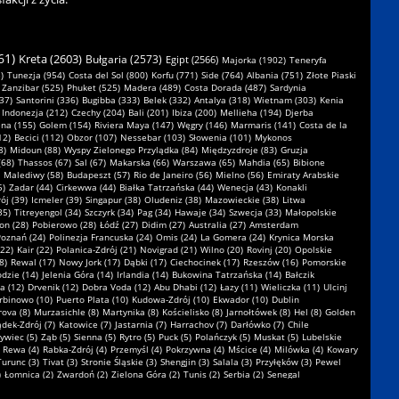
61)
Kreta (2603)
Bułgaria (2573)
Egipt (2566)
Majorka (1902)
Teneryfa
)
Tunezja (954)
Costa del Sol (800)
Korfu (771)
Side (764)
Albania (751)
Złote Piaski
Zanzibar (525)
Phuket (525)
Madera (489)
Costa Dorada (487)
Sardynia
37)
Santorini (336)
Bugibba (333)
Belek (332)
Antalya (318)
Wietnam (303)
Kenia
Indonezja (212)
Czechy (204)
Bali (201)
Ibiza (200)
Mellieha (194)
Djerba
na (155)
Golem (154)
Riviera Maya (147)
Węgry (146)
Marmaris (141)
Costa de la
12)
Becici (112)
Obzor (107)
Nessebar (103)
Słowenia (101)
Mykonos
8)
Midoun (88)
Wyspy Zielonego Przylądka (84)
Międzyzdroje (83)
Gruzja
(68)
Thassos (67)
Sal (67)
Makarska (66)
Warszawa (65)
Mahdia (65)
Bibione
Malediwy (58)
Budapeszt (57)
Rio de Janeiro (56)
Mielno (56)
Emiraty Arabskie
5)
Zadar (44)
Cirkewwa (44)
Białka Tatrzańska (44)
Wenecja (43)
Konakli
ój (39)
Icmeler (39)
Singapur (38)
Oludeniz (38)
Mazowieckie (38)
Litwa
35)
Titreyengol (34)
Szczyrk (34)
Pag (34)
Hawaje (34)
Szwecja (33)
Małopolskie
on (28)
Pobierowo (28)
Łódź (27)
Didim (27)
Australia (27)
Amsterdam
oznań (24)
Polinezja Francuska (24)
Omis (24)
La Gomera (24)
Krynica Morska
(22)
Kair (22)
Polanica-Zdrój (21)
Novigrad (21)
Wilno (20)
Rovinj (20)
Opolskie
8)
Rewal (17)
Nowy Jork (17)
Dąbki (17)
Ciechocinek (17)
Rzeszów (16)
Pomorskie
dzie (14)
Jelenia Góra (14)
Irlandia (14)
Bukowina Tatrzańska (14)
Bałczik
a (12)
Drvenik (12)
Dobra Voda (12)
Abu Dhabi (12)
Łazy (11)
Wieliczka (11)
Ulcinj
rbinowo (10)
Puerto Plata (10)
Kudowa-Zdrój (10)
Ekwador (10)
Dublin
rova (8)
Murzasichle (8)
Martynika (8)
Kościelisko (8)
Jarnołtówek (8)
Hel (8)
Golden
ądek-Zdrój (7)
Katowice (7)
Jastarnia (7)
Harrachov (7)
Darłówko (7)
Chile
ywiec (5)
Ząb (5)
Sienna (5)
Rytro (5)
Puck (5)
Polańczyk (5)
Muskat (5)
Lubelskie
Rewa (4)
Rabka-Zdrój (4)
Przemyśl (4)
Pokrzywna (4)
Mścice (4)
Milówka (4)
Kowary
Turunc (3)
Tivat (3)
Stronie Śląskie (3)
Shengjin (3)
Salala (3)
Przyłęków (3)
Pewel
)
Łomnica (2)
Zwardoń (2)
Zielona Góra (2)
Tunis (2)
Serbia (2)
Senegal
oszalin (2)
Kombornia (2)
Karwia (2)
Karlobag (2)
Jaworze (2)
Inowrocław