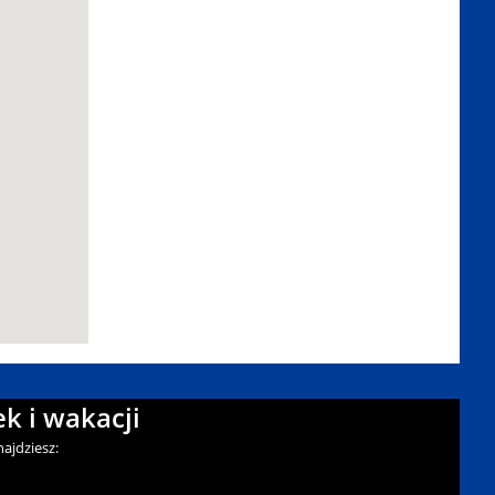
k i wakacji
ajdziesz: