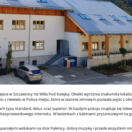
e w Szczawnicy niż Willa Pod Kolejką. Obiekt wyróżnia znakomita lokalizacja
o z niewielu w Polsce miejsc, które w sezonie zimowym pozwala wyjść z ob
 typu standard, delux oraz superior. W każdym pokoju znajduje się telewizo
do bezprzewodowego internetu. W łazienkach z kabinami prysznicowymi na go
paniałymi widokami na stok Palenicy, dobrą muzykę i przede wszystkim sma